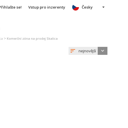
Přihlašte se!
Vstup pro inzerenty
Česky
u
>
ca
Komerční zóna na prodej Skalica
nejnovější