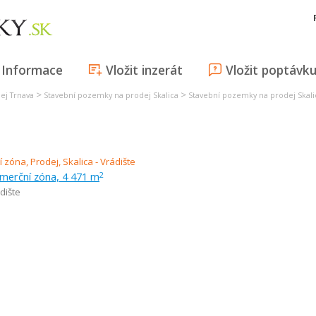
Informace
Vložit inzerát
Vložit poptávk
>
>
ej Trnava
Stavební pozemky na prodej Skalica
Stavební pozemky na prodej Skali
omerční zóna, 4 471 m
2
dište