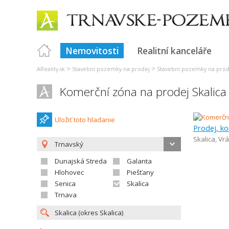
Nemovitosti
Realitní kanceláře
>
>
AReality.sk
Stavební pozemky na prodej
Stavební pozemky na prod
Komerční zóna na prodej Skalica
Uložiť toto hladanie
Prodej, k
Skalica
,
Vrá
Trnavský
Dunajská Streda
Galanta
Hlohovec
Piešťany
Senica
Skalica
Trnava