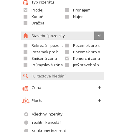
Typ inzerátu
Prodej
Pronájem
Koupě
Nájem
Dražba
Stavební pozemky
Rekreační pozemek
Pozemek pro rodinné domy
Pozemek pro bytovou výstavbu
Pozemek pro občanskou vybavenost
Smíšená zóna
Komerční zóna
Průmyslová zóna
Jiný stavební pozemek
Cena
Plocha
všechny inzeráty
realitní kancelář
soukromý inzerent