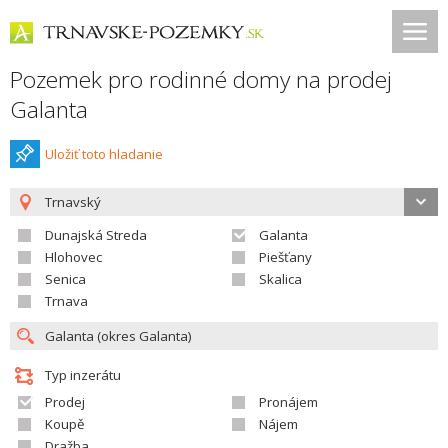
Pozemek pro rodinné domy na prodej
Galanta
Uložiť toto hladanie
Trnavský
Dunajská Streda
Galanta
Hlohovec
Piešťany
Senica
Skalica
Trnava
Typ inzerátu
Prodej
Pronájem
Koupě
Nájem
Dražba