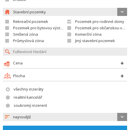
Stavební pozemky
Rekreační pozemek
Pozemek pro rodinné domy
Pozemek pro bytovou výstavbu
Pozemek pro občanskou vybavenost
Smíšená zóna
Komerční zóna
Průmyslová zóna
Jiný stavební pozemek
Cena
Plocha
všechny inzeráty
realitní kancelář
soukromý inzerent
nejnovější