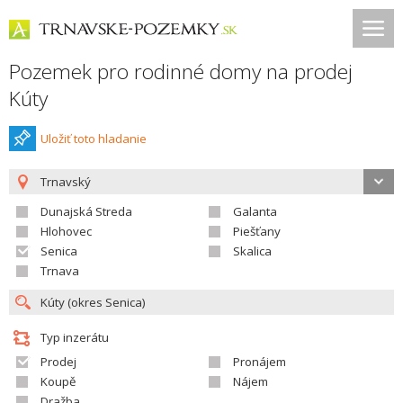
Pozemek pro rodinné domy na prodej
Kúty
Uložiť toto hladanie
Trnavský
Dunajská Streda
Galanta
Hlohovec
Piešťany
Senica
Skalica
Trnava
Typ inzerátu
Prodej
Pronájem
Koupě
Nájem
Dražba