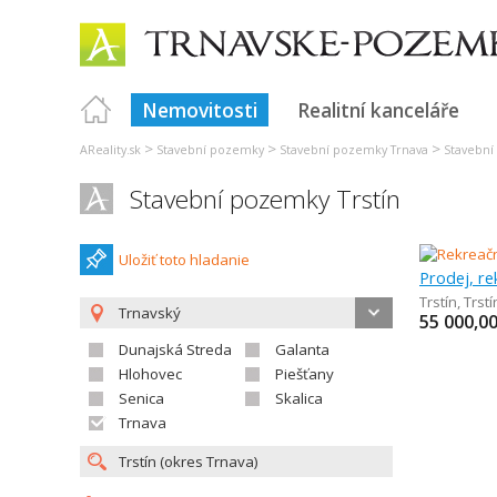
Nemovitosti
Realitní kanceláře
>
>
>
AReality.sk
Stavební pozemky
Stavební pozemky Trnava
Stavební
Stavební pozemky Trstín
Uložiť toto hladanie
Prodej, r
Trstín
,
Trstí
Trnavský
55 000,0
Dunajská Streda
Galanta
Hlohovec
Piešťany
Senica
Skalica
Trnava