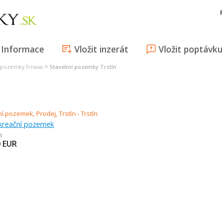
Informace
Vložit inzerát
Vložit poptávk
>
 pozemky Trnava
Stavební pozemky Trstín
ekreační pozemek
n
0
EUR