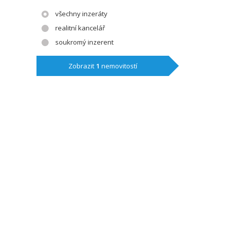
všechny inzeráty
realitní kancelář
soukromý inzerent
Zobrazit
1
nemovitostí