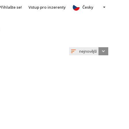
Přihlašte se!
Vstup pro inzerenty
Česky
u
nejnovější