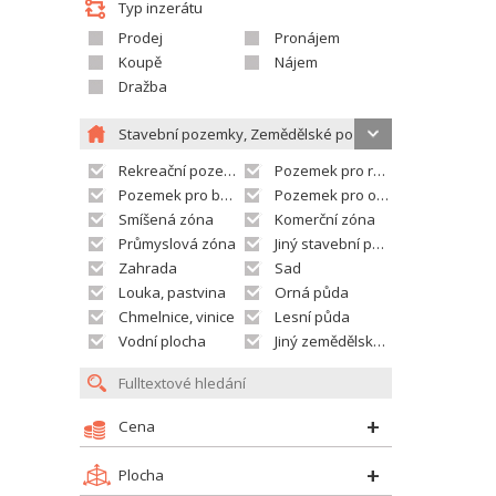
Typ inzerátu
Prodej
Pronájem
Koupě
Nájem
Dražba
Stavební pozemky, Zemědělské pozemky
Rekreační pozemek
Pozemek pro rodinné domy
Pozemek pro bytovou výstavbu
Pozemek pro občanskou vybavenost
Smíšená zóna
Komerční zóna
Průmyslová zóna
Jiný stavební pozemek
Zahrada
Sad
Louka, pastvina
Orná půda
Chmelnice, vinice
Lesní půda
Vodní plocha
Jiný zemědělský pozemek
Cena
Plocha