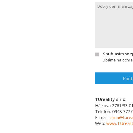
Souhlasím se 
Dbáme na ochran
Kont
TUreality s.r.o.
Hálkova 2761/33
0
Telefon:
0948 777 
E-mail:
zilina@turea
Web:
www.TUrealit