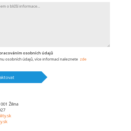
zpracováním osobních údajů
u osobních údajů, více informací naleznete
zde
aktovat
1001
Žilina
027
lity.sk
y.sk