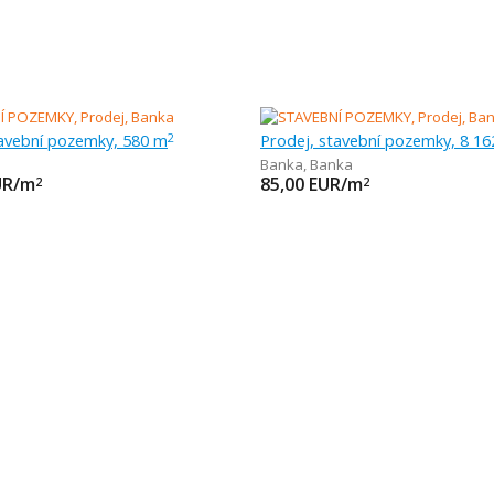
tavební pozemky, 580 m
Prodej, stavební pozemky, 8 1
2
Banka
,
Banka
UR/m
85,00
EUR/m
2
2