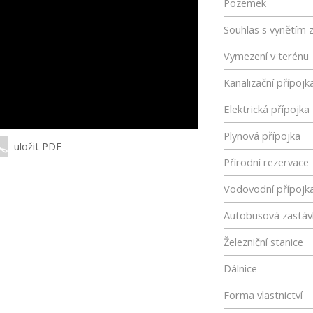
Pozemek
Souhlas s vynětím 
Vymezení v terénu
Kanalizační přípojk
Elektrická přípojka
Plynová přípojka
uložit PDF
Přírodní rezervace
Vodovodní přípojk
Autobusová zastáv
Železniční stanice
Dálnice
Forma vlastnictví