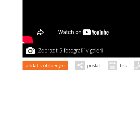
Zobrazit 5 fotografií v galerii
přidat k oblíbeným
poslat
tisk