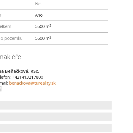
Ne
p
Ano
elkem
5500 m
2
ho pozemku
5500 m
2
makléře
na Beňačková, RSc.
lefon: +421413217800
mail:
benackova@tureality.sk