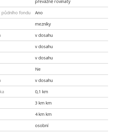
převážně rovinatý
z půdního fondu
Ano
mezníky
a
v dosahu
v dosahu
v dosahu
Ne
a
v dosahu
ka
0,1 km
3 km km
4 km km
osobní