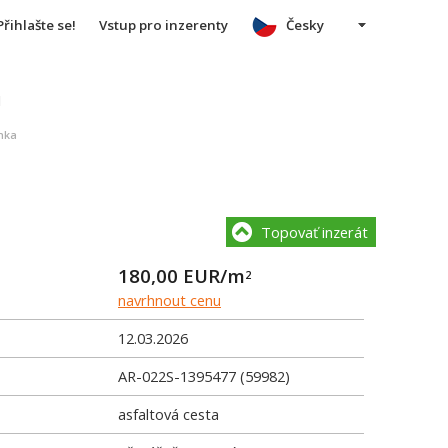
Přihlašte se!
Vstup pro inzerenty
Česky
u
nka
Topovať inzerát
180,00
EUR/m
2
navrhnout cenu
12.03.2026
AR-022S-1395477 (59982)
asfaltová cesta