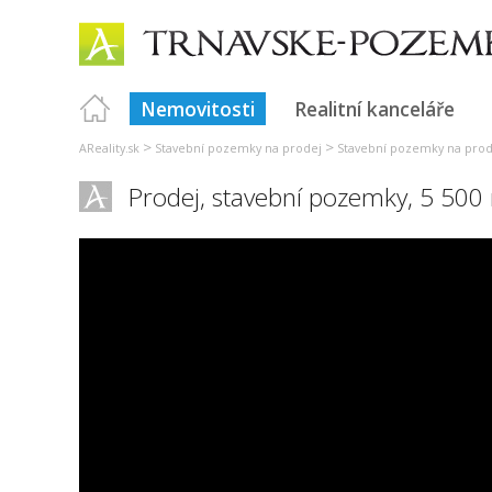
Nemovitosti
Realitní kanceláře
>
>
AReality.sk
Stavební pozemky na prodej
Stavební pozemky na prod
Prodej, stavební pozemky, 5 500