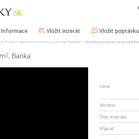
Informace
Vložit inzerát
Vložit poptávk
>
>
ej Trnava
Stavební pozemky na prodej Piešťany
Stavební pozemky na prodej Ba
 m
,
Banka
2
Cena
Vloženo
Číslo inzerátu
Příjezd