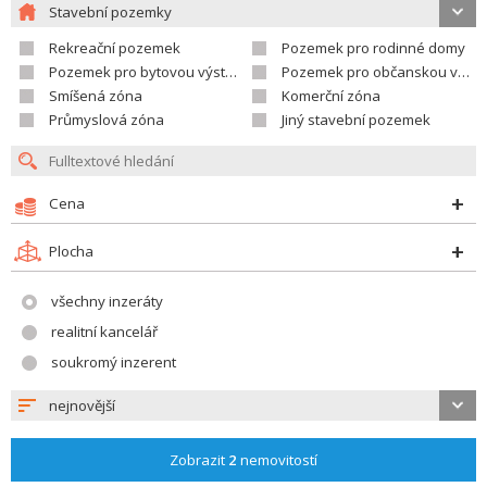
Stavební pozemky
Rekreační pozemek
Pozemek pro rodinné domy
Pozemek pro bytovou výstavbu
Pozemek pro občanskou vybavenost
Smíšená zóna
Komerční zóna
Průmyslová zóna
Jiný stavební pozemek
Cena
Plocha
všechny inzeráty
realitní kancelář
soukromý inzerent
nejnovější
Zobrazit
2
nemovitostí