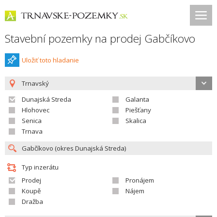
Stavební pozemky na prodej Gabčíkovo
Uložiť toto hladanie
Trnavský
Dunajská Streda
Galanta
Hlohovec
Piešťany
Senica
Skalica
Trnava
Typ inzerátu
Prodej
Pronájem
Koupě
Nájem
Dražba