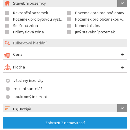
Stavební pozemky
Rekreační pozemek
Pozemek pro rodinné domy
Pozemek pro bytovou výstavbu
Pozemek pro občanskou vybavenost
Smíšená zóna
Komerční zóna
Průmyslová zóna
Jiný stavební pozemek
Cena
Plocha
všechny inzeráty
realitní kancelář
soukromý inzerent
nejnovější
Zobrazit
3
nemovitostí