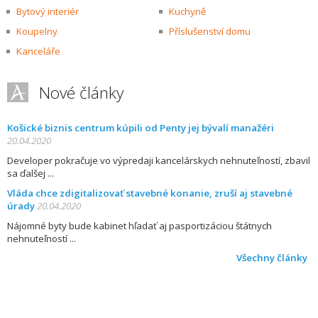
Bytový interiér
Kuchyně
Koupelny
Příslušenství domu
Kanceláře
Nové články
Košické biznis centrum kúpili od Penty jej bývalí manažéri
20.04.2020
Developer pokračuje vo výpredaji kancelárskych nehnuteľností, zbavil
sa ďalšej
Vláda chce zdigitalizovať stavebné konanie, zruší aj stavebné
úrady
20.04.2020
Nájomné byty bude kabinet hľadať aj pasportizáciou štátnych
nehnuteľností
Všechny články