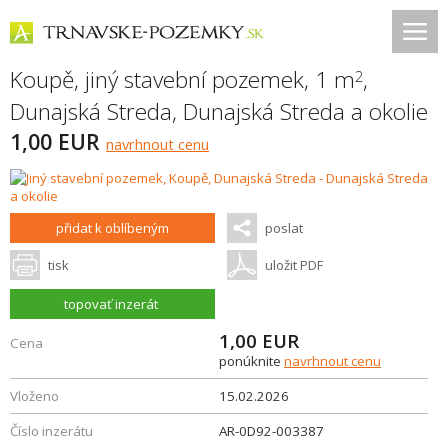
Koupě, jiný stavební pozemek, 1 m
,
2
Dunajská Streda
,
Dunajská Streda a okolie
1,00 EUR
navrhnout cenu
přidat k oblíbeným
poslat
tisk
uložit PDF
topovať inzerát
1,00
EUR
Cena
ponúknite
navrhnout cenu
Vloženo
15.02.2026
Číslo inzerátu
AR-0D92-003387