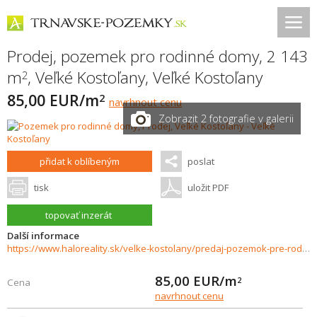
Prodej, pozemek pro rodinné domy, 2 143
m
,
Veľké Kostoľany
,
Veľké Kostoľany
2
85,00 EUR/m
2
navrhnout cenu
Zobrazit 2 fotografie v galerii
přidat k oblíbeným
poslat
tisk
uložit PDF
topovať inzerát
Další informace
https://www.haloreality.sk/velke-kostolany/predaj-pozemok-pre-rodinny-dom-2143-m2-velke-kostolany---exkluzivne-halo-reality/71038
85,00
EUR/m
2
Cena
navrhnout cenu